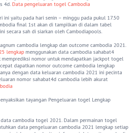
s 4d.
Data pengeluaran togel Cambodia
 ini yaitu pada hari senin – minggu pada pukul 17.50
ambodia final 1st akan di tampilkan di dalam tabel
i secara sah di siarkan oleh Cambodiapools.
 magnum cambodia lengkap dan outcome cambodia 2021.
25 lengkap
menggunakan data cambodia sahabat4
k memprediksi nomor untuk mendapatkan jackpot togel
ercepat dapatkan nomor outcome cambodia lengkap
 hanya dengan data keluaran cambodia 2021 ini pecinta
eluaran nomor sahabat4d cambodia lebih akurat
bodia
 menyaksikan tayangan Pengeluaran togel Lengkap
tus data cambodia togel 2021. Dalam permainan togel
tuhkan data pengeluaran cambodia 2021 lengkap setiap