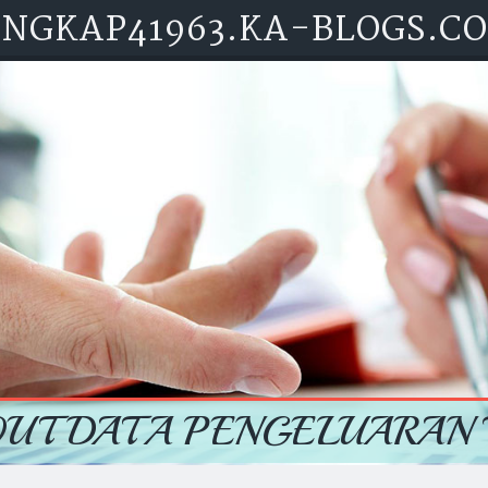
NGKAP41963.KA-BLOGS.C
OUT DATA PENGELUARAN