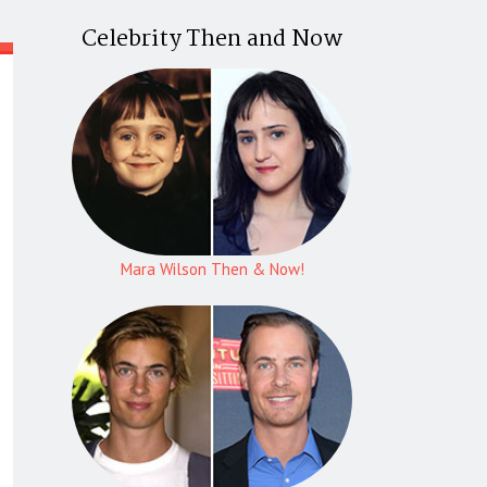
Celebrity Then and Now
Mara Wilson Then & Now!