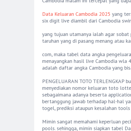
Cambodia malam ini tercepat yang dapat
Data Keluaran Cambodia 2025
yang ter
six digit live diambil dari Cambodia sw
yang tujuan utamanya ialah agar sobat
taruhan yang di pasang menang atau ka
com, maka tabel data angka pengeluara
menayangkan hasil live Cambodia wla 4
adalah daftar angka Cambodia yang bis
PENGELUARAN TOTO TERLENGKAP bukan s
menyediakan nomor keluaran toto lotte
sebagaimana adanya beserta applicatio
bertanggung jawab terhadap hal-hal yan
togel, prediksi ataupun kesalahan tools 
Mimin sangat memahami keperluan pecin
pools. sehingga, mimin siapkan tabel 